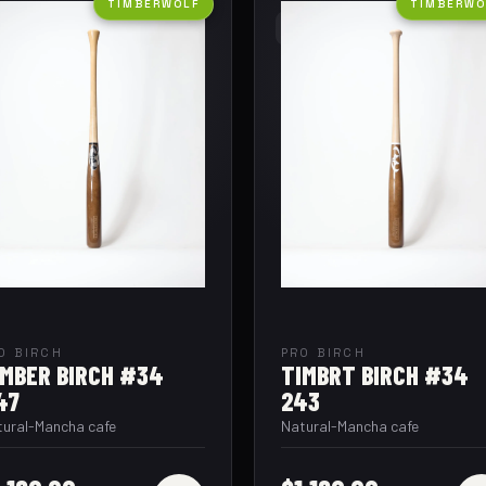
2
03
TIMBERWOLF
TIMBERWO
O BIRCH
PRO BIRCH
IMBER BIRCH #34
TIMBRT BIRCH #34
47
243
tural-Mancha cafe
Natural-Mancha cafe