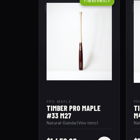
01
0
TIMBERWOLF
PRO MAPLE
PR
TIMBER PRO MAPLE
T
#33 M27
M
Natural-Guinda (Vino tinto)
Na