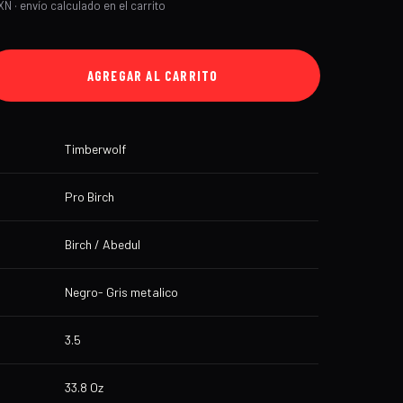
N · envío calculado en el carrito
AGREGAR AL CARRITO
Timberwolf
Pro Birch
Birch / Abedul
Negro- Gris metalico
3.5
33.8 Oz