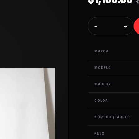
MX
−
+
MARCA
MODELO
MADERA
COLOR
NÚMERO (LARGO)
PESO