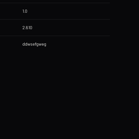
1.0
2.610
ddwsefgweg