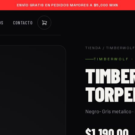
ENVÍO GRATIS EN PEDIDOS MAYORES A $5,000 MXN
OS
CONTACTO
TIENDA
/
TIMBERWOL
TIMBERWOLF ·
TIMBE
TORPE
Negro- Gris metalico ·
$1,190.00