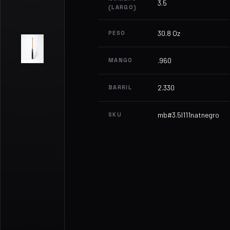
3.5
(LARGO)
30.8 Oz
PESO
.960
MANGO
2.330
BARRIL
mb#3.5l111natnegro
SKU