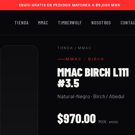
ENVÍO GRATIS EN PEDIDOS MAYORES A $5,000 MXN
TIENDA
MMAC
TIMBERWOLF
NOSOTROS
CONTA
TIENDA
/
MMAC
MMAC · BIRCH
MMAC BIRCH L111
#3.5
Natural-Negro · Birch / Abedul
$970.00
MXN · envío