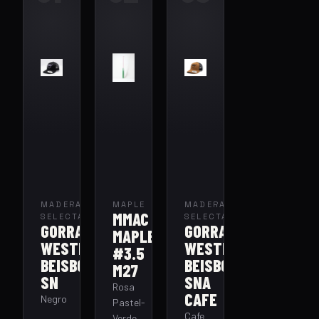
MADERA
MAPLE
MADERA
MMAC
SELECTA
SELECTA
GORRA
GORRA
MAPLE
WESTERN
WESTERN
#3.5
BEISBOL
BEISBOL
M27
SN
SNA
Rosa
CAFE
Negro
Pastel-
Cafe
Verde