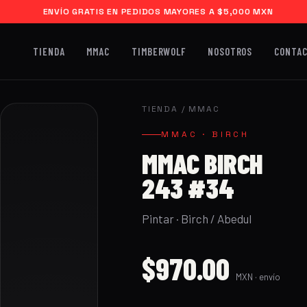
ENVÍO GRATIS EN PEDIDOS MAYORES A $5,000 MXN
TIENDA
MMAC
TIMBERWOLF
NOSOTROS
CONTA
TIENDA
/
MMAC
MMAC · BIRCH
MMAC BIRCH
243 #34
Pintar · Birch / Abedul
$970.00
MXN · envío