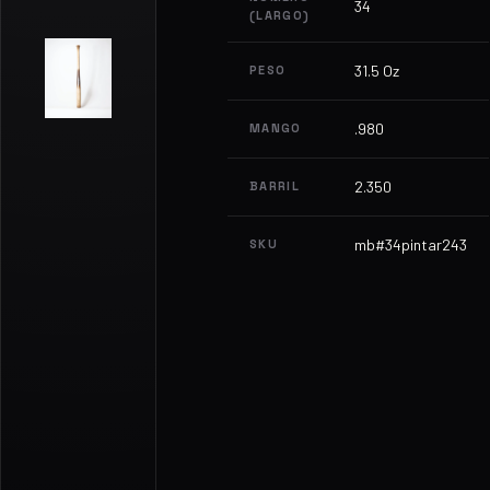
34
(LARGO)
31.5 Oz
PESO
.980
MANGO
2.350
BARRIL
mb#34pintar243
SKU