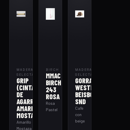
MADERA
BIRCH
MADERA
MMAC
SELECTA
SELECTA
GRIP
GORRA
BIRCH
(CINTA
WESTERN
243
DE
BEISBOL
ROSA
AGARRE)
SND
Rosa
AMARILLO
Cafe
Pastel
MOSTAZA
con
beige
Amarillo
Mostaza