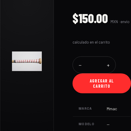
$150.00
MXN · envío
calculado en el carrito
−
+
AGREGAR AL
CARRITO
Mmac
MARCA
—
MODELO