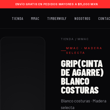
ENVÍO GRATIS EN PEDIDOS MAYORES A $5,000 MXN
TIENDA
MMAC
TIMBERWOLF
NOSOTROS
CONTA
TIENDA
/
MMAC
MMAC · MADERA
SELECTA
GRIP(CINTA
DE AGARRE)
BLANCO
COSTURAS
Blanco costuras · Madera
selecta