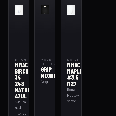
BIRCH
MADERA
MAPLE
MMAC
MMAC
SELECTA
GRIP
BIRCH
MAPLE
NEGRO
34
#3.5
Negro
243
M27
NATURAL-
Rosa
AZUL
Pastel-
Verde
Natural-
azul
intenso