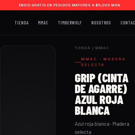
ENVÍO GRATIS EN PEDIDOS MAYORES A $5,000 MXN
TIENDA
MMAC
TIMBERWOLF
NOSOTROS
CONTA
TIENDA
/
MMAC
MMAC · MADERA
SELECTA
GRIP (CINTA
DE AGARRE)
AZUL ROJA
BLANCA
Azul roja blanca · Madera
selecta