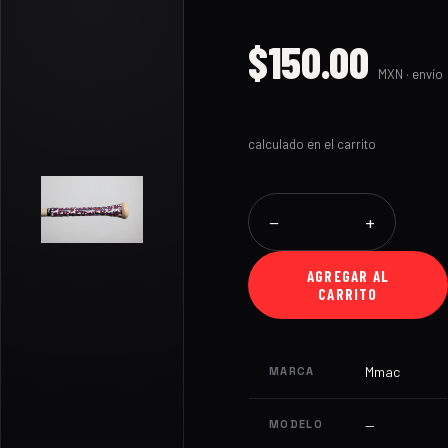
$150.00
MXN · envío
calculado en el carrito
−
+
AGREGAR AL
CARRITO
Mmac
MARCA
—
MODELO