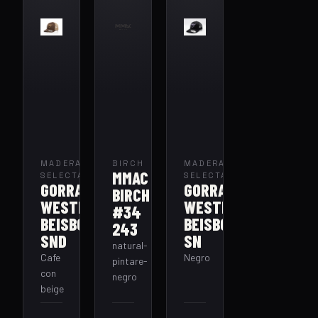
MADERA
BIRCH
MADERA
MMAC
SELECTA
SELECTA
GORRA
GORRA
BIRCH
WESTERN
WESTERN
#34
BEISBOL
BEISBOL
243
SND
SN
natural-
Cafe
Negro
pintare-
con
negro
beige