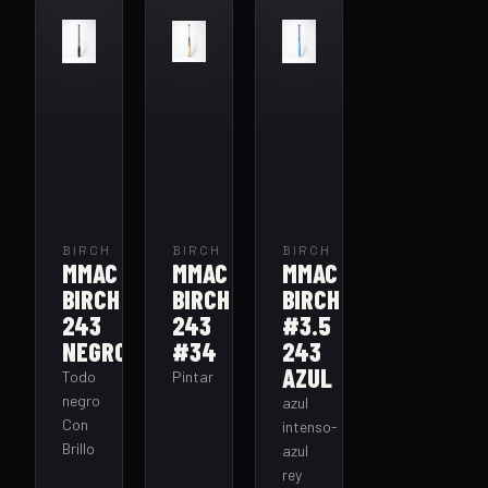
BIRCH
BIRCH
BIRCH
MMAC
MMAC
MMAC
BIRCH
BIRCH
BIRCH
243
243
#3.5
NEGRO
#34
243
AZUL
Todo
Pintar
negro
azul
Con
intenso-
Brillo
azul
rey