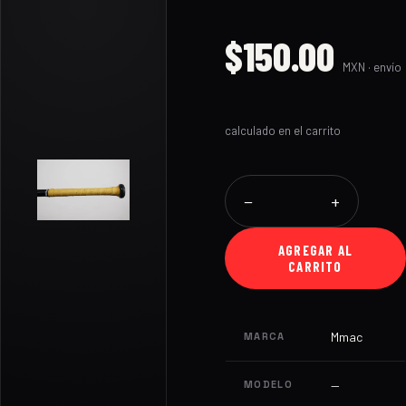
$150.00
MXN · envío
calculado en el carrito
−
+
AGREGAR AL
CARRITO
Mmac
MARCA
—
MODELO