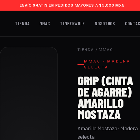
ENVÍO GRATIS EN PEDIDOS MAYORES A $5,000 MXN
TIENDA
MMAC
TIMBERWOLF
NOSOTROS
CONTA
TIENDA
/
MMAC
MMAC · MADERA
SELECTA
GRIP (CINTA
DE AGARRE)
AMARILLO
MOSTAZA
Amarillo Mostaza · Madera
selecta